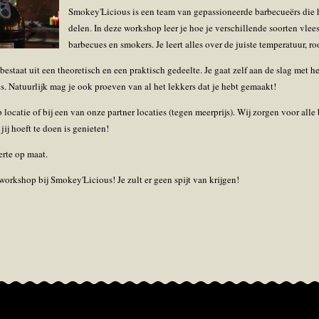
Smokey'Licious is een team van gepassioneerde barbecueërs die 
delen. In deze workshop leer je hoe je verschillende soorten vle
barbecues en smokers. Je leert alles over de juiste temperatuur, r
estaat uit een theoretisch en een praktisch gedeelte. Je gaat zelf aan de slag met 
es. Natuurlijk mag je ook proeven van al het lekkers dat je hebt gemaakt!
locatie of bij een van onze partner locaties (tegen meerprijs). Wij zorgen voor all
jij hoeft te doen is genieten!
erte op maat.
orkshop bij Smokey'Licious! Je zult er geen spijt van krijgen!