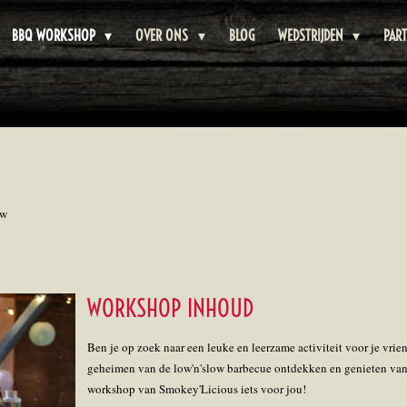
BBQ WORKSHOP
OVER ONS
BLOG
WEDSTRIJDEN
PAR
ow
WORKSHOP INHOUD
Ben je op zoek naar een leuke en leerzame activiteit voor je vrien
geheimen van de low'n'slow barbecue ontdekken en genieten van
workshop van Smokey'Licious iets voor jou!