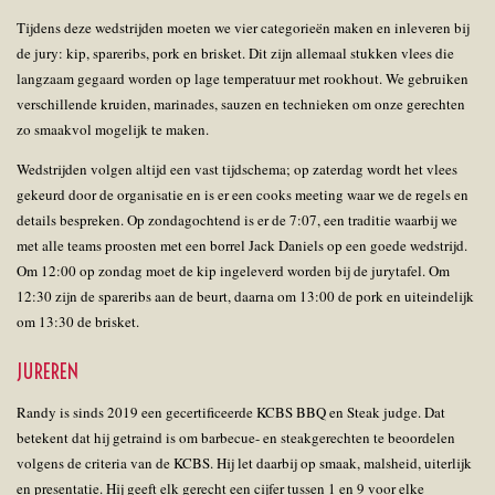
Tijdens deze wedstrijden moeten we vier categorieën maken en inleveren bij
de jury: kip, spareribs, pork en brisket. Dit zijn allemaal stukken vlees die
langzaam gegaard worden op lage temperatuur met rookhout. We gebruiken
verschillende kruiden, marinades, sauzen en technieken om onze gerechten
zo smaakvol mogelijk te maken.
Wedstrijden volgen altijd een vast tijdschema; op zaterdag wordt het vlees
gekeurd door de organisatie en is er een cooks meeting waar we de regels en
details bespreken. Op zondagochtend is er de 7:07, een traditie waarbij we
met alle teams proosten met een borrel Jack Daniels op een goede wedstrijd.
Om 12:00 op zondag moet de kip ingeleverd worden bij de jurytafel. Om
12:30 zijn de spareribs aan de beurt, daarna om 13:00 de pork en uiteindelijk
om 13:30 de brisket.
JUREREN
Randy is sinds 2019 een gecertificeerde KCBS BBQ en Steak judge. Dat
betekent dat hij getraind is om barbecue- en steakgerechten te beoordelen
volgens de criteria van de KCBS. Hij let daarbij op smaak, malsheid, uiterlijk
en presentatie. Hij geeft elk gerecht een cijfer tussen 1 en 9 voor elke