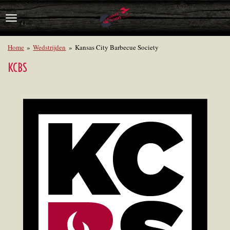
Ga
direct
naar
de
Home
»
Wedstrijden
»
Kansas City Barbecue Society
hoofdinhoud
KCBS