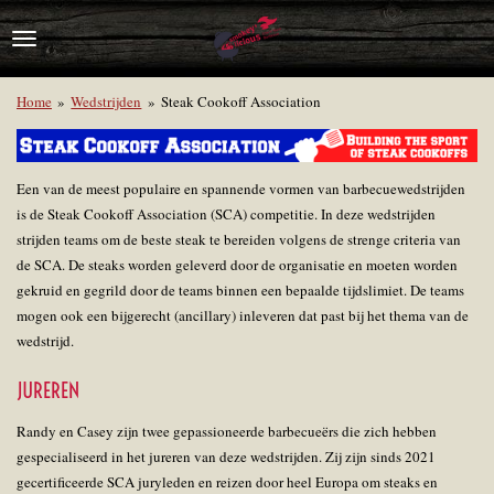
Ga
direct
naar
de
Home
»
Wedstrijden
»
Steak Cookoff Association
hoofdinhoud
Een van de meest populaire en spannende vormen van barbecuewedstrijden
is de Steak Cookoff Association (SCA) competitie. In deze wedstrijden
strijden teams om de beste steak te bereiden volgens de strenge criteria van
de SCA. De steaks worden geleverd door de organisatie en moeten worden
gekruid en gegrild door de teams binnen een bepaalde tijdslimiet. De teams
mogen ook een bijgerecht (ancillary) inleveren dat past bij het thema van de
wedstrijd.
JUREREN
Randy en Casey zijn twee gepassioneerde barbecueërs die zich hebben
gespecialiseerd in het jureren van deze wedstrijden. Zij zijn sinds 2021
gecertificeerde SCA juryleden en reizen door heel Europa om steaks en